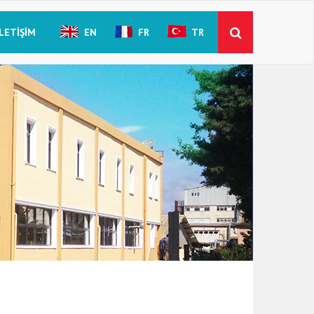
İLETIŞIM
EN
FR
TR