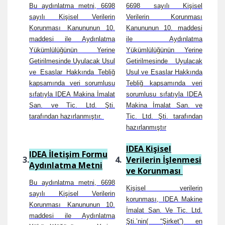
Bu aydınlatma metni, 6698
6698 sayılı Kişisel
sayılı Kişisel Verilerin
Verilerin Korunması
Korunması Kanununun 10.
Kanununun 10. maddesi
maddesi ile Aydınlatma
ile Aydınlatma
Yükümlülüğünün Yerine
Yükümlülüğünün Yerine
Getirilmesinde Uyulacak Usul
Getirilmesinde Uyulacak
ve Esaslar Hakkında Tebliğ
Usul ve Esaslar Hakkında
kapsamında veri sorumlusu
Tebliğ kapsamında veri
sıfatıyla IDEA Makina İmalat
sorumlusu sıfatıyla IDEA
San. ve Tic. Ltd. Şti.
Makina İmalat San. ve
tarafından hazırlanmıştır.
Tic. Ltd. Şti. tarafından
hazırlanmıştır
IDEA Kişisel
IDEA İletişim Formu
3.
4.
Verilerin İşlenmesi
Aydınlatma Metni
ve Korunması
Bu aydınlatma metni, 6698
Kişisel verilerin
sayılı Kişisel Verilerin
korunması, IDEA Makine
Korunması Kanununun 10.
İmalat San. Ve Tic. Ltd.
maddesi ile Aydınlatma
Şti.’nin( “Şirket”) en