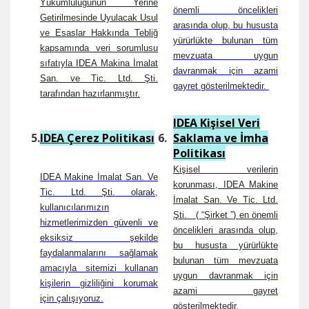
Yükümlülüğünün Yerine
önemli öncelikleri
Getirilmesinde Uyulacak Usul
arasında olup, bu hususta
ve Esaslar Hakkında Tebliğ
yürürlükte bulunan tüm
kapsamında veri sorumlusu
mevzuata uygun
sıfatıyla IDEA Makina İmalat
davranmak için azami
San. ve Tic. Ltd. Şti.
gayret gösterilmektedir.
tarafından hazırlanmıştır.
IDEA Kişisel Veri
5.
IDEA Çerez Politikası
6.
Saklama ve İmha
Politikası
Kişisel verilerin
IDEA Makine İmalat San. Ve
korunması, IDEA Makine
Tic. Ltd. Şti. olarak,
İmalat San. Ve Tic. Ltd.
kullanıcılarımızın
Şti.
( “Şirket ”) en önemli
hizmetlerimizden güvenli ve
öncelikleri arasında olup,
eksiksiz şekilde
bu hususta yürürlükte
faydalanmalarını sağlamak
bulunan tüm mevzuata
amacıyla sitemizi kullanan
uygun davranmak için
kişilerin gizliliğini korumak
azami gayret
için çalışıyoruz.
gösterilmektedir.