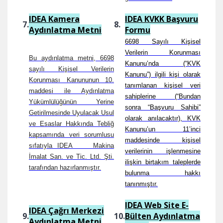
IDEA Kamera
IDEA KVKK Başvuru
7.
8.
Aydınlatma Metni
Formu
6698 Sayılı Kişisel
Verilerin Korunması
Bu aydınlatma metni, 6698
Kanunu’nda (“KVK
sayılı Kişisel Verilerin
Kanunu”) ilgili kişi olarak
Korunması Kanununun 10.
tanımlanan kişisel veri
maddesi ile Aydınlatma
sahiplerine (“Bundan
Yükümlülüğünün Yerine
sonra “Başvuru Sahibi”
Getirilmesinde Uyulacak Usul
olarak anılacaktır), KVK
ve Esaslar Hakkında Tebliğ
Kanunu’un 11’inci
kapsamında veri sorumlusu
maddesinde kişisel
sıfatıyla IDEA Makina
verilerinin işlenmesine
İmalat San. ve Tic. Ltd. Şti.
ilişkin birtakım taleplerde
tarafından hazırlanmıştır.
bulunma hakkı
tanınmıştır.
IDEA Web Site E-
IDEA Çağrı Merkezi
9.
10.
Bülten Aydınlatma
Aydınlatma Metni