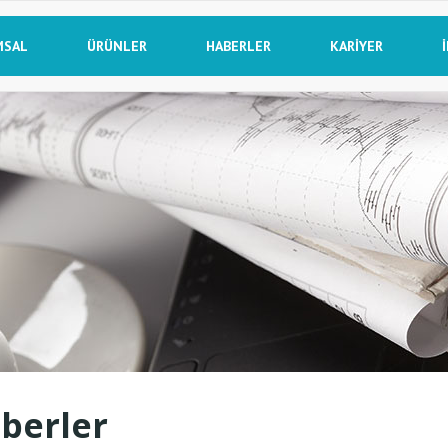
MSAL
ÜRÜNLER
HABERLER
KARIYER
berler